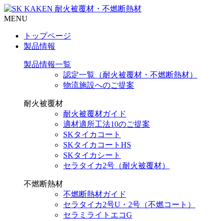
MENU
トップページ
製品情報
製品情報一覧
認定一覧（耐火被覆材・不燃断熱材）
物流施設へのご提案
耐火被覆材
耐火被覆材ガイド
適材適所工法10のご提案
SKタイカコート
SKタイカコートHS
SKタイカシート
セラタイカ2号（耐火被覆材）
不燃断熱材
不燃断熱材ガイド
セラタイカ2号U・2号（不燃コート）
セラミライトエコG