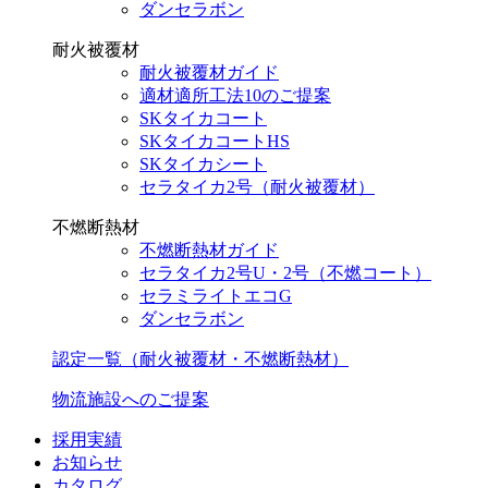
ダンセラボン
耐火被覆材
耐火被覆材ガイド
適材適所工法10のご提案
SKタイカコート
SKタイカコートHS
SKタイカシート
セラタイカ2号（耐火被覆材）
不燃断熱材
不燃断熱材ガイド
セラタイカ2号U・2号（不燃コート）
セラミライトエコG
ダンセラボン
認定一覧（耐火被覆材・不燃断熱材）
物流施設へのご提案
採用実績
お知らせ
カタログ