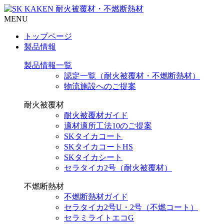
MENU
トップページ
製品情報
製品情報一覧
認定一覧（耐火被覆材・不燃断熱材）
物流施設へのご提案
耐火被覆材
耐火被覆材ガイド
適材適所工法10のご提案
SKタイカコート
SKタイカコートHS
SKタイカシート
セラタイカ2号（耐火被覆材）
不燃断熱材
不燃断熱材ガイド
セラタイカ2号U・2号（不燃コート）
セラミライトエコG