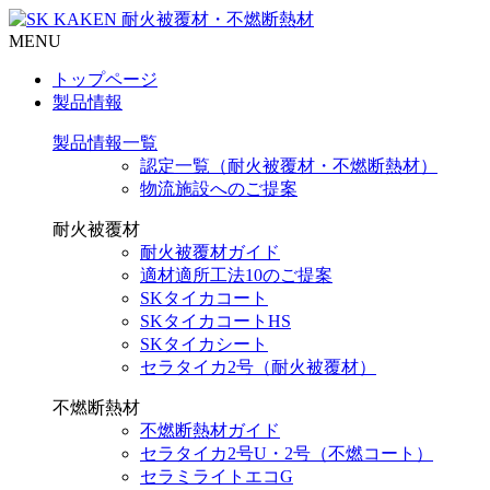
MENU
トップページ
製品情報
製品情報一覧
認定一覧（耐火被覆材・不燃断熱材）
物流施設へのご提案
耐火被覆材
耐火被覆材ガイド
適材適所工法10のご提案
SKタイカコート
SKタイカコートHS
SKタイカシート
セラタイカ2号（耐火被覆材）
不燃断熱材
不燃断熱材ガイド
セラタイカ2号U・2号（不燃コート）
セラミライトエコG