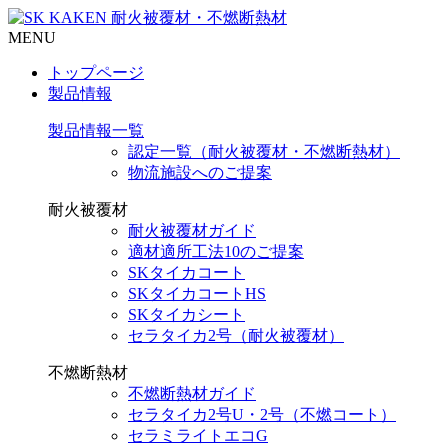
MENU
トップページ
製品情報
製品情報一覧
認定一覧（耐火被覆材・不燃断熱材）
物流施設へのご提案
耐火被覆材
耐火被覆材ガイド
適材適所工法10のご提案
SKタイカコート
SKタイカコートHS
SKタイカシート
セラタイカ2号（耐火被覆材）
不燃断熱材
不燃断熱材ガイド
セラタイカ2号U・2号（不燃コート）
セラミライトエコG