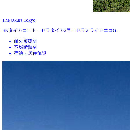
The Okura Tokyo
SKタイカコート、セラタイカ2号、セラミライトエコG
耐火被覆材
不燃断熱材
宿泊・居住施設