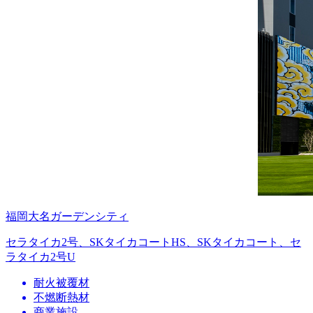
福岡大名ガーデンシティ
セラタイカ2号、SKタイカコートHS、SKタイカコート、セ
ラタイカ2号U
耐火被覆材
不燃断熱材
商業施設