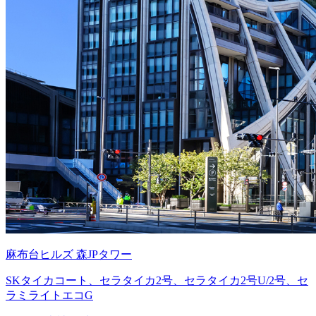
麻布台ヒルズ 森JPタワー
SKタイカコート、セラタイカ2号、セラタイカ2号U/2号、セ
ラミライトエコG