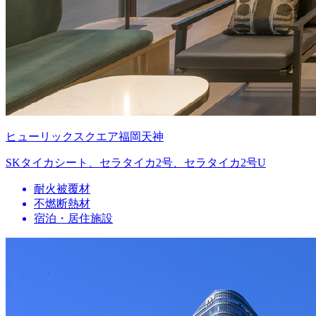
ヒューリックスクエア福岡天神
SKタイカシート、セラタイカ2号、セラタイカ2号U
耐火被覆材
不燃断熱材
宿泊・居住施設