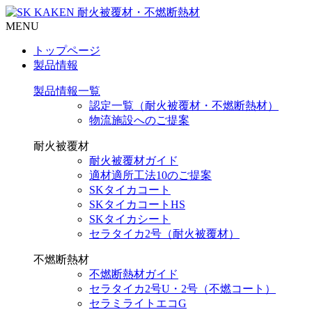
MENU
トップページ
製品情報
製品情報一覧
認定一覧（耐火被覆材・不燃断熱材）
物流施設へのご提案
耐火被覆材
耐火被覆材ガイド
適材適所工法10のご提案
SKタイカコート
SKタイカコートHS
SKタイカシート
セラタイカ2号（耐火被覆材）
不燃断熱材
不燃断熱材ガイド
セラタイカ2号U・2号（不燃コート）
セラミライトエコG