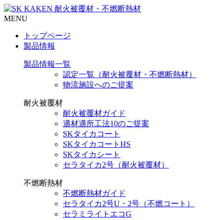
MENU
トップページ
製品情報
製品情報一覧
認定一覧（耐火被覆材・不燃断熱材）
物流施設へのご提案
耐火被覆材
耐火被覆材ガイド
適材適所工法10のご提案
SKタイカコート
SKタイカコートHS
SKタイカシート
セラタイカ2号（耐火被覆材）
不燃断熱材
不燃断熱材ガイド
セラタイカ2号U・2号（不燃コート）
セラミライトエコG