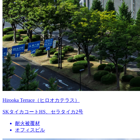
Hirooka Terrace（ヒロオカテラス）
SKタイカコートHS、セラタイカ2号
耐火被覆材
オフィスビル