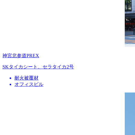
神宮北参道PREX
SKタイカシート、セラタイカ2号
耐火被覆材
オフィスビル