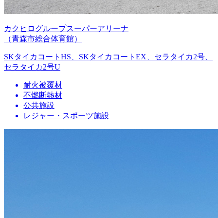
カクヒログループスーパーアリーナ
（青森市総合体育館）
SKタイカコートHS、SKタイカコートEX、セラタイカ2号、
セラタイカ2号U
耐火被覆材
不燃断熱材
公共施設
レジャー・スポーツ施設