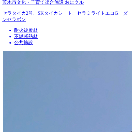
茨木市文化・子育て複合施設 おにクル
セラタイカ2号、SKタイカシート、セラミライトエコG、ダ
ンセラボン
耐火被覆材
不燃断熱材
公共施設