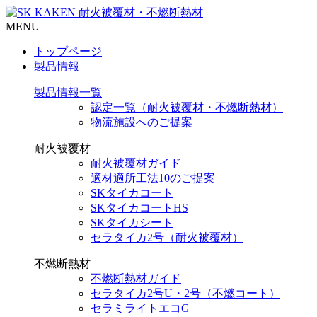
MENU
トップページ
製品情報
製品情報一覧
認定一覧（耐火被覆材・不燃断熱材）
物流施設へのご提案
耐火被覆材
耐火被覆材ガイド
適材適所工法10のご提案
SKタイカコート
SKタイカコートHS
SKタイカシート
セラタイカ2号（耐火被覆材）
不燃断熱材
不燃断熱材ガイド
セラタイカ2号U・2号（不燃コート）
セラミライトエコG