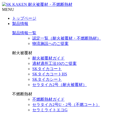
MENU
トップページ
製品情報
製品情報一覧
認定一覧（耐火被覆材・不燃断熱材）
物流施設へのご提案
耐火被覆材
耐火被覆材ガイド
適材適所工法10のご提案
SKタイカコート
SKタイカコートHS
SKタイカシート
セラタイカ2号（耐火被覆材）
不燃断熱材
不燃断熱材ガイド
セラタイカ2号U・2号（不燃コート）
セラミライトエコG