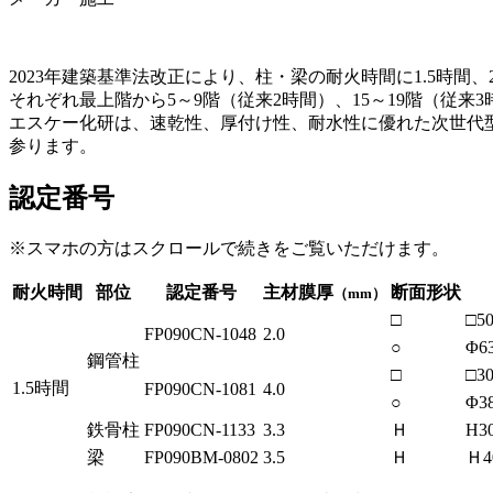
2023年建築基準法改正により、柱・梁の耐火時間に1.5時間
それぞれ最上階から5～9階（従来2時間）、15～19階（従
エスケー化研は、速乾性、厚付け性、耐水性に優れた次世代型
参ります。
認定番号
※スマホの方はスクロールで続きをご覧いただけます。
耐火時間
部位
認定番号
主材膜厚
断面形状
（mm）
□
□5
FP090CN-1048
2.0
○
Φ6
鋼管柱
□
□3
1.5時間
FP090CN-1081
4.0
○
Φ3
鉄骨柱
FP090CN-1133
3.3
Ｈ
H3
梁
FP090BM-0802
3.5
Ｈ
Ｈ4