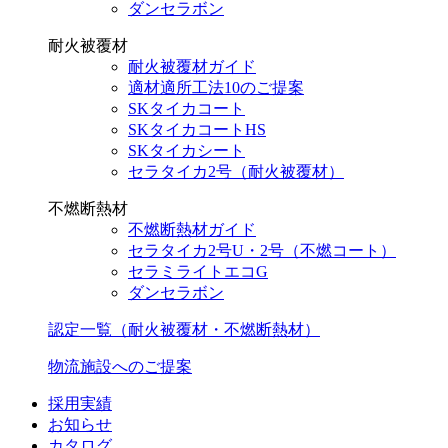
ダンセラボン
耐火被覆材
耐火被覆材ガイド
適材適所工法10のご提案
SKタイカコート
SKタイカコートHS
SKタイカシート
セラタイカ2号（耐火被覆材）
不燃断熱材
不燃断熱材ガイド
セラタイカ2号U・2号（不燃コート）
セラミライトエコG
ダンセラボン
認定一覧（耐火被覆材・不燃断熱材）
物流施設へのご提案
採用実績
お知らせ
カタログ