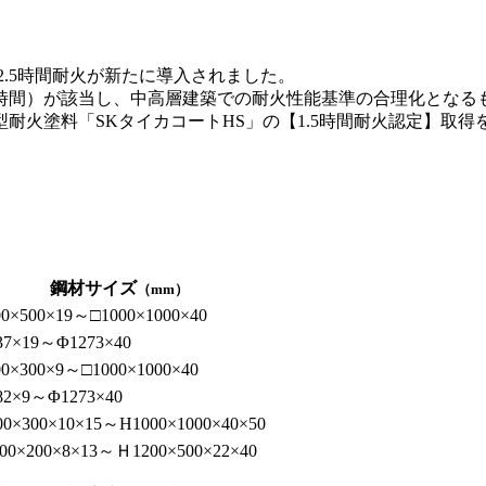
、2.5時間耐火が新たに導入されました。
来3時間）が該当し、中高層建築での耐火性能基準の合理化となる
耐火塗料「SKタイカコートHS」の【1.5時間耐火認定】取
鋼材サイズ
（mm）
00×500×19～□1000×1000×40
37×19～Φ1273×40
00×300×9～□1000×1000×40
82×9～Φ1273×40
00×300×10×15～H1000×1000×40×50
00×200×8×13～Ｈ1200×500×22×40