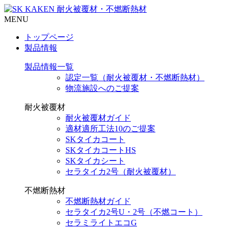
MENU
トップページ
製品情報
製品情報一覧
認定一覧（耐火被覆材・不燃断熱材）
物流施設へのご提案
耐火被覆材
耐火被覆材ガイド
適材適所工法10のご提案
SKタイカコート
SKタイカコートHS
SKタイカシート
セラタイカ2号（耐火被覆材）
不燃断熱材
不燃断熱材ガイド
セラタイカ2号U・2号（不燃コート）
セラミライトエコG