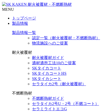
MENU
トップページ
製品情報
製品情報一覧
認定一覧（耐火被覆材・不燃断熱材）
物流施設へのご提案
耐火被覆材
耐火被覆材ガイド
適材適所工法10のご提案
SKタイカコート
SKタイカコートHS
SKタイカシート
セラタイカ2号（耐火被覆材）
不燃断熱材
不燃断熱材ガイド
セラタイカ2号U・2号（不燃コート）
セラミライトエコG