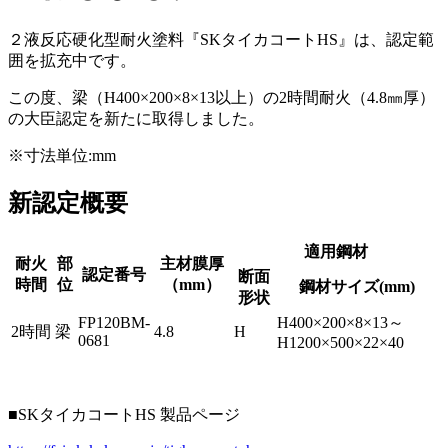
２液反応硬化型耐火塗料『SKタイカコートHS』は、認定範
囲を拡充中です。
この度、梁（H400×200×8×13以上）の2時間耐火（4.8㎜厚）
の大臣認定を新たに取得しました。
※寸法単位:mm
新認定概要
適用鋼材
耐火
部
主材膜厚
認定番号
断面
時間
位
（mm）
鋼材サイズ(mm)
形状
FP120BM-
H400×200×8×13～
2時間
梁
4.8
H
0681
H1200×500×22×40
■SKタイカコートHS 製品ページ