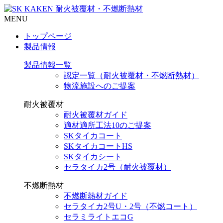
MENU
トップページ
製品情報
製品情報一覧
認定一覧（耐火被覆材・不燃断熱材）
物流施設へのご提案
耐火被覆材
耐火被覆材ガイド
適材適所工法10のご提案
SKタイカコート
SKタイカコートHS
SKタイカシート
セラタイカ2号（耐火被覆材）
不燃断熱材
不燃断熱材ガイド
セラタイカ2号U・2号（不燃コート）
セラミライトエコG