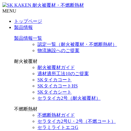
MENU
トップページ
製品情報
製品情報一覧
認定一覧（耐火被覆材・不燃断熱材）
物流施設へのご提案
耐火被覆材
耐火被覆材ガイド
適材適所工法10のご提案
SKタイカコート
SKタイカコートHS
SKタイカシート
セラタイカ2号（耐火被覆材）
不燃断熱材
不燃断熱材ガイド
セラタイカ2号U・2号（不燃コート）
セラミライトエコG